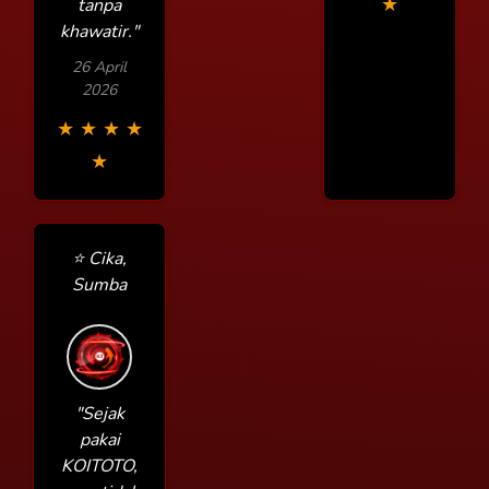
★
tanpa
khawatir."
26 April
2026
★
★
★
★
★
⭐️ Cika,
Sumba
"Sejak
pakai
KOITOTO,