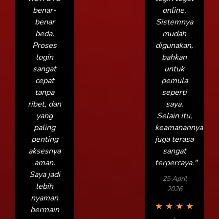
benar-
online.
benar
Sistemnya
beda.
mudah
Proses
digunakan,
login
bahkan
sangat
untuk
cepat
pemula
tanpa
seperti
ribet, dan
saya.
yang
Selain itu,
paling
keamanannya
penting
juga terasa
aksesnya
sangat
aman.
terpercaya."
Saya jadi
25 April
lebih
2026
nyaman
★
★
★
★
bermain